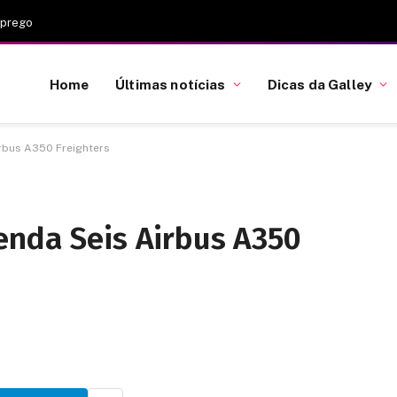
mprego
Home
Últimas notícias
Dicas da Galley
rbus A350 Freighters
enda Seis Airbus A350