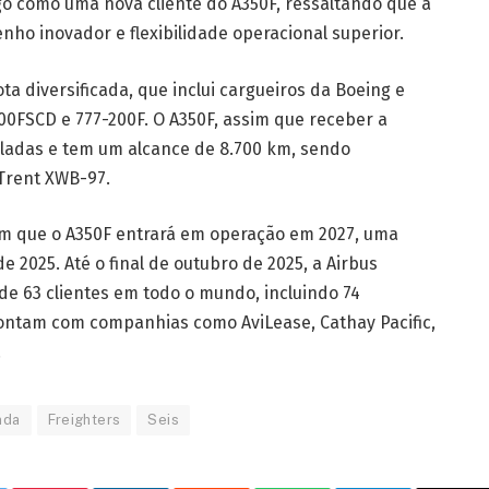
go como uma nova cliente do A350F, ressaltando que a
ho inovador e flexibilidade operacional superior.
ta diversificada, que inclui cargueiros da Boeing e
00FSCD e 777-200F. O A350F, assim que receber a
neladas e tem um alcance de 8.700 km, sendo
Trent XWB-97.
am que o A350F entrará em operação em 2027, uma
de 2025. Até o final de outubro de 2025, a Airbus
 de 63 clientes em todo o mundo, incluindo 74
ontam com companhias como AviLease, Cathay Pacific,
.
nda
Freighters
Seis