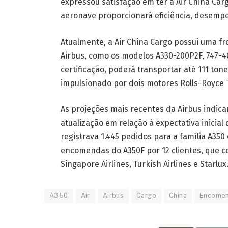
expressou satisfação em ter a Air China Car
aeronave proporcionará eficiência, desempen
Atualmente, a Air China Cargo possui uma fro
Airbus, como os modelos A330-200P2F, 747-4
certificação, poderá transportar até 111 to
impulsionado por dois motores Rolls-Royce 
As projeções mais recentes da Airbus indic
atualização em relação à expectativa inicial 
registrava 1.445 pedidos para a família A350
encomendas do A350F por 12 clientes, que c
Singapore Airlines, Turkish Airlines e Starlux
A350
Air
Airbus
Cargo
China
Encome