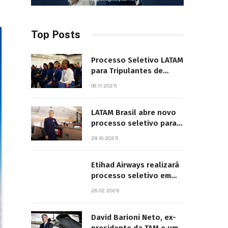
Top Posts
Processo Seletivo LATAM
para Tripulantes de
Cabine 2025. Principais
06.11.2025
Pontos do Edital
LATAM Brasil abre novo
processo seletivo para
tripulantes com início
29.10.2025
previsto em 2026
Etihad Airways realizará
processo seletivo em
São Paulo
26.02.2026
David Barioni Neto, ex-