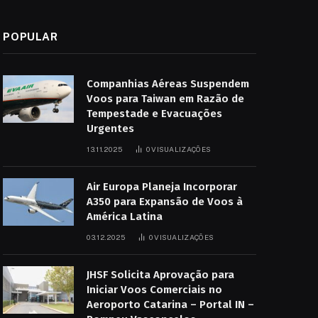
POPULAR
Companhias Aéreas Suspendem
Voos para Taiwan em Razão de
Tempestade e Evacuações
Urgentes
13.11.2025
0
VISUALIZAÇÕES
Air Europa Planeja Incorporar
A350 para Expansão de Voos à
América Latina
03.12.2025
0
VISUALIZAÇÕES
JHSF Solicita Aprovação para
Iniciar Voos Comerciais no
Aeroporto Catarina – Portal IN –