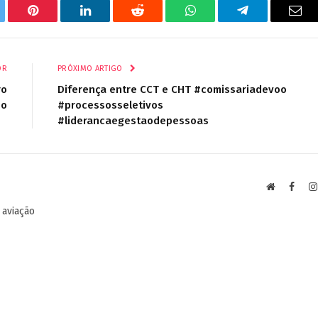
tter
Pinterest
LinkedIn
Reddit
WhatsApp
Telegrama
E-
mail
OR
PRÓXIMO ARTIGO
ro
Diferença entre CCT e CHT #comissariadevoo
eo
#processosseletivos
#liderancaegestaodepessoas
Site
Faceb
 aviação