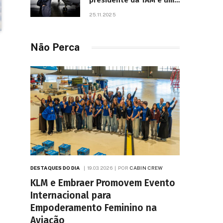
presidente da TAM e um
dos líderes mais
25.11.2025
influentes da aviação
brasileira, morre aos 67
anos
Não Perca
DESTAQUES DO DIA
19.03.2026
POR
CABIN CREW
KLM e Embraer Promovem Evento
Internacional para
Empoderamento Feminino na
Aviação