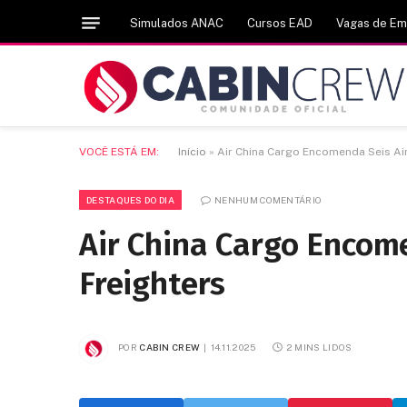
Simulados ANAC
Cursos EAD
Vagas de E
VOCÊ ESTÁ EM:
Início
»
Air China Cargo Encomenda Seis Ai
DESTAQUES DO DIA
NENHUM COMENTÁRIO
Air China Cargo Encom
Freighters
POR
CABIN CREW
14.11.2025
2 MINS LIDOS