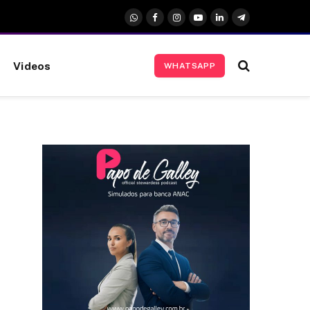
WhatsApp
Facebook
Instagram
YouTube
LinkedIn
Telegrama
Videos
WHATSAPP