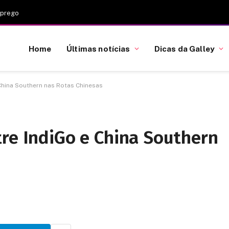
mprego
Home
Últimas notícias
Dicas da Galley
China Southern nas Rotas Chinesas
re IndiGo e China Southern