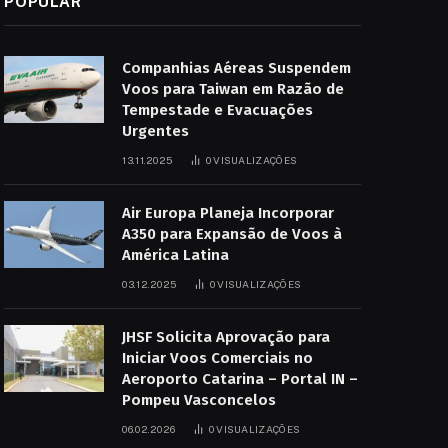
POPULAR
Companhias Aéreas Suspendem
Voos para Taiwan em Razão de
Tempestade e Evacuações
Urgentes
13.11.2025
0
VISUALIZAÇÕES
Air Europa Planeja Incorporar
A350 para Expansão de Voos à
América Latina
03.12.2025
0
VISUALIZAÇÕES
JHSF Solicita Aprovação para
Iniciar Voos Comerciais no
Aeroporto Catarina – Portal IN –
Pompeu Vasconcelos
06.02.2026
0
VISUALIZAÇÕES