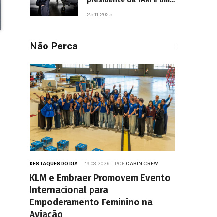
presidente da TAM e um
dos líderes mais
25.11.2025
influentes da aviação
brasileira, morre aos 67
anos
Não Perca
DESTAQUES DO DIA
19.03.2026
POR
CABIN CREW
KLM e Embraer Promovem Evento
Internacional para
Empoderamento Feminino na
Aviação