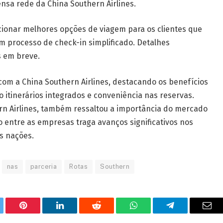
nsa rede da China Southern Airlines.
ionar melhores opções de viagem para os clientes que
m processo de check-in simplificado. Detalhes
s em breve.
com a China Southern Airlines, destacando os benefícios
o itinerários integrados e conveniência nas reservas.
n Airlines, também ressaltou a importância do mercado
o entre as empresas traga avanços significativos nos
s nações.
nas
parceria
Rotas
Southern
tter
Pinterest
LinkedIn
Reddit
WhatsApp
Telegrama
E-