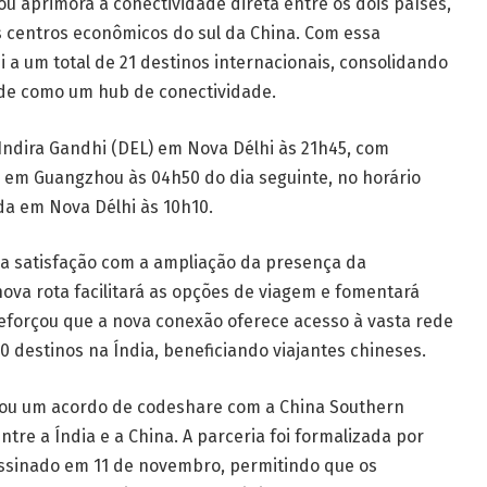
u aprimora a conectividade direta entre os dois países,
is centros econômicos do sul da China. Com essa
 a um total de 21 destinos internacionais, consolidando
ade como um hub de conectividade.
Indira Gandhi (DEL) em Nova Délhi às 21h45, com
 em Guangzhou às 04h50 do dia seguinte, no horário
da em Nova Délhi às 10h10.
sua satisfação com a ampliação da presença da
va rota facilitará as opções de viagem e fomentará
reforçou que a nova conexão oferece acesso à vasta rede
 destinos na Índia, beneficiando viajantes chineses.
mou um acordo de codeshare com a China Southern
ntre a Índia e a China. A parceria foi formalizada por
sinado em 11 de novembro, permitindo que os