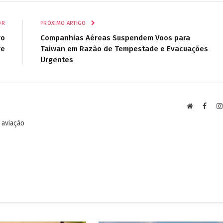
mail
OR
PRÓXIMO ARTIGO
ro
Companhias Aéreas Suspendem Voos para
re
Taiwan em Razão de Tempestade e Evacuações
Urgentes
Site
Faceb
 aviação