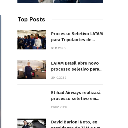
Top Posts
Processo Seletivo LATAM
para Tripulantes de
Cabine 2025. Principais
06.11.2025
Pontos do Edital
LATAM Brasil abre novo
processo seletivo para
tripulantes com início
29.10.2025
previsto em 2026
Etihad Airways realizará
processo seletivo em
São Paulo
26.02.2026
David Barioni Neto, ex-