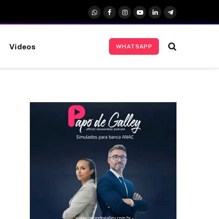
WhatsApp
Facebook
Instagram
YouTube
LinkedIn
Telegrama
Videos
WHATSAPP