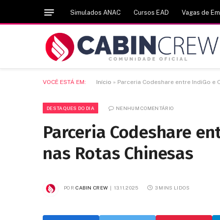
Simulados ANAC
Cursos EAD
Vagas de E
VOCÊ ESTÁ EM:
Início
»
Parceria Codeshare entre IndiGo e 
DESTAQUES DO DIA
NENHUM COMENTÁRIO
Parceria Codeshare ent
nas Rotas Chinesas
POR
CABIN CREW
13.11.2025
3 MINS LIDOS