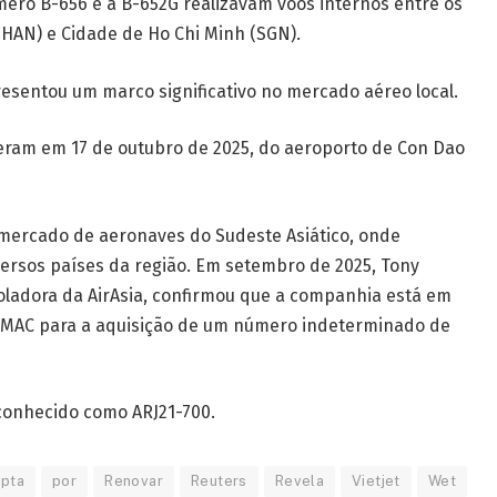
mero B-656 e a B-652G realizavam voos internos entre os
(HAN) e Cidade de Ho Chi Minh (SGN).
resentou um marco significativo no mercado aéreo local.
reram em 17 de outubro de 2025, do aeroporto de Con Dao
mercado de aeronaves do Sudeste Asiático, onde
ersos países da região. Em setembro de 2025, Tony
oladora da AirAsia, confirmou que a companhia está em
OMAC para a aquisição de um número indeterminado de
conhecido como ARJ21-700.
pta
por
Renovar
Reuters
Revela
Vietjet
Wet