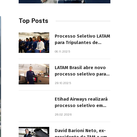
Top Posts
Processo Seletivo LATAM
para Tripulantes de
Cabine 2025. Principais
06.11.2025
Pontos do Edital
LATAM Brasil abre novo
processo seletivo para
tripulantes com início
29.10.2025
previsto em 2026
Etihad Airways realizará
processo seletivo em
São Paulo
26.02.2026
David Barioni Neto, ex-