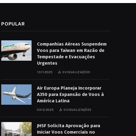
POPULAR
Companhias Aéreas Suspendem
Voos para Taiwan em Razão de
Tempestade e Evacuações
Urgentes
13.11.2025
0
VISUALIZAÇÕES
Air Europa Planeja Incorporar
A350 para Expansão de Voos à
América Latina
03.12.2025
0
VISUALIZAÇÕES
JHSF Solicita Aprovação para
Iniciar Voos Comerciais no