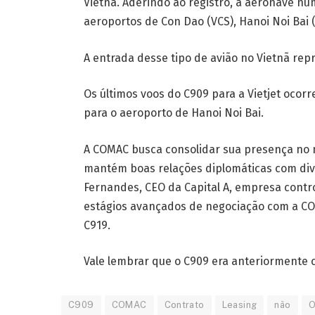
Vietnã. Aderindo ao registro, a aeronave nú
aeroportos de Con Dao (VCS), Hanoi Noi Bai 
A entrada desse tipo de avião no Vietnã rep
Os últimos voos do C909 para a Vietjet ocor
para o aeroporto de Hanoi Noi Bai.
A COMAC busca consolidar sua presença no 
mantém boas relações diplomáticas com div
Fernandes, CEO da Capital A, empresa contr
estágios avançados de negociação com a C
C919.
Vale lembrar que o C909 era anteriormente 
C909
COMAC
Contrato
Leasing
não
O