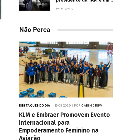
presidente da TAM e um
dos líderes mais
25.11.2025
influentes da aviação
brasileira, morre aos 67
anos
Não Perca
DESTAQUES DO DIA
19.03.2026
POR
CABIN CREW
KLM e Embraer Promovem Evento
Internacional para
Empoderamento Feminino na
Aviação