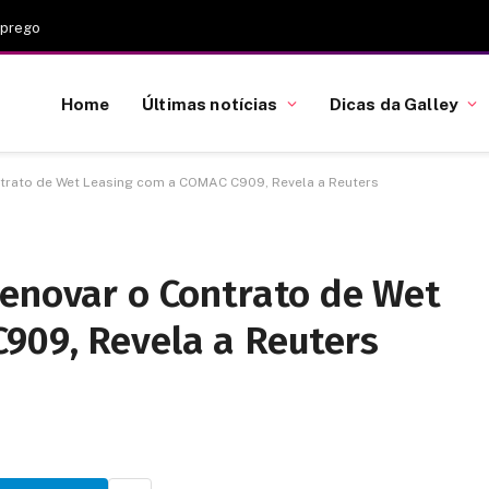
mprego
Home
Últimas notícias
Dicas da Galley
ntrato de Wet Leasing com a COMAC C909, Revela a Reuters
Renovar o Contrato de Wet
909, Revela a Reuters