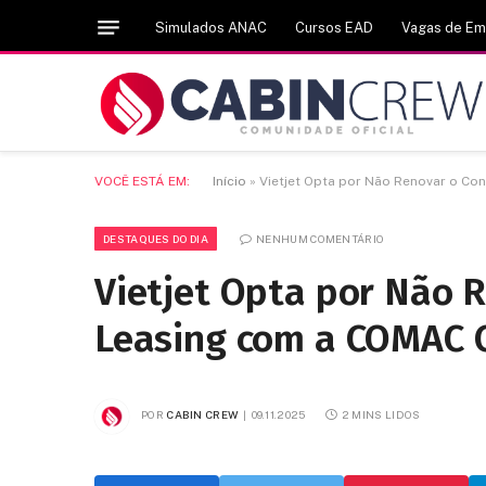
Simulados ANAC
Cursos EAD
Vagas de E
VOCÊ ESTÁ EM:
Início
»
Vietjet Opta por Não Renovar o Co
DESTAQUES DO DIA
NENHUM COMENTÁRIO
Vietjet Opta por Não 
Leasing com a COMAC C
POR
CABIN CREW
09.11.2025
2 MINS LIDOS