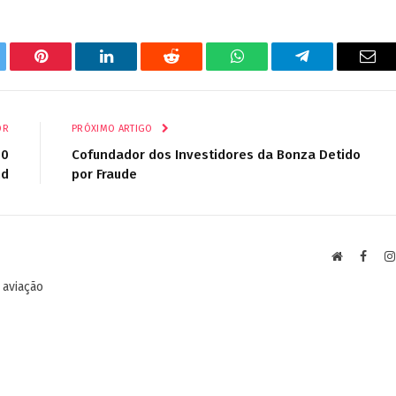
tter
Pinterest
LinkedIn
Reddit
WhatsApp
Telegrama
E-
mail
OR
PRÓXIMO ARTIGO
30
Cofundador dos Investidores da Bonza Detido
nd
por Fraude
Site
Faceb
 aviação