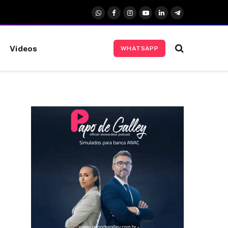
WhatsApp
Facebook
Instagram
YouTube
LinkedIn
Telegrama
Videos
WHATSAPP