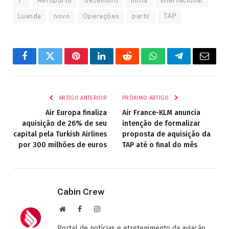
1º
Aeroporto
dezembro
Inicia
internacional
Luanda
novo
Operações
partir
TAP
Facebook
Twitter
Pinterest
LinkedIn
Reddit
WhatsApp
Telegrama
E-
mail
ARTIGO ANTERIOR
PRÓXIMO ARTIGO
Air Europa finaliza
Air France-KLM anuncia
aquisição de 26% de seu
intenção de formalizar
capital pela Turkish Airlines
proposta de aquisição da
por 300 milhões de euros
TAP até o final do mês
Cabin Crew
Site
Facebook
Instagram
Portal de notícias e etretenimento da aviação