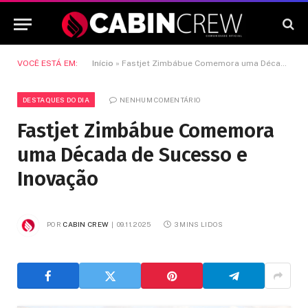
VOCÊ ESTÁ EM:
Início
»
Fastjet Zimbábue Comemora uma Década de Sucesso e Inovação
DESTAQUES DO DIA
NENHUM COMENTÁRIO
Fastjet Zimbábue Comemora
uma Década de Sucesso e
Inovação
POR
CABIN CREW
09.11.2025
3 MINS LIDOS