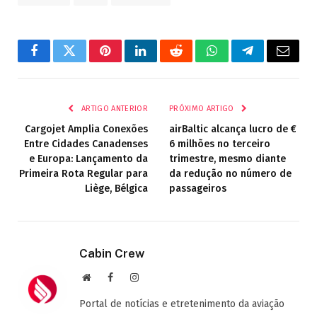
Facebook
Twitter
Pinterest
LinkedIn
Reddit
WhatsApp
Telegrama
E-
mail
ARTIGO ANTERIOR
PRÓXIMO ARTIGO
Cargojet Amplia Conexões
airBaltic alcança lucro de €
Entre Cidades Canadenses
6 milhões no terceiro
e Europa: Lançamento da
trimestre, mesmo diante
Primeira Rota Regular para
da redução no número de
Liège, Bélgica
passageiros
Cabin Crew
Site
Facebook
Instagram
Portal de notícias e etretenimento da aviação