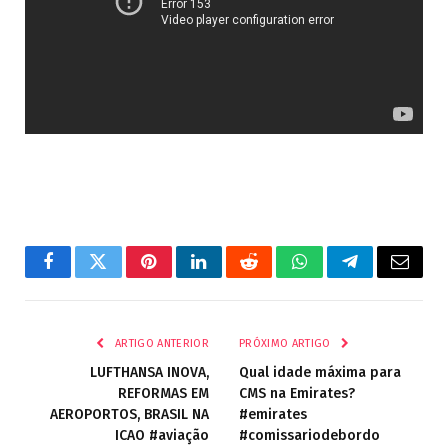
Facebook
Twitter
Pinterest
LinkedIn
Reddit
WhatsApp
Telegrama
E-
mail
ARTIGO ANTERIOR
PRÓXIMO ARTIGO
LUFTHANSA INOVA,
Qual idade máxima para
REFORMAS EM
CMS na Emirates?
AEROPORTOS, BRASIL NA
#emirates
ICAO #aviação
#comissariodebordo