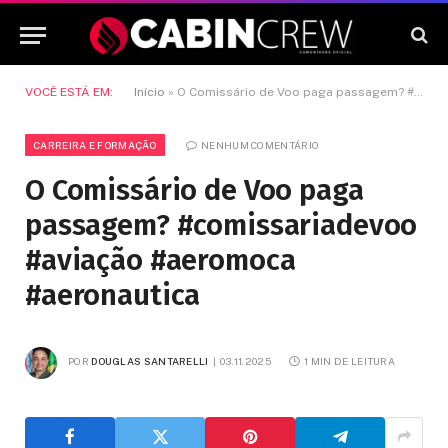
VOCÊ ESTÁ EM:
Início
»
O Comissário de Voo paga passagem? #comissariadevoo #aviação #aeromoca #aeronautica
CARREIRA E FORMAÇÃO
NENHUM COMENTÁRIO
O Comissário de Voo paga
passagem? #comissariadevoo
#aviação #aeromoca
#aeronautica
POR
DOUGLAS SANTARELLI
03.11.2025
1 MIN DE LEITURA