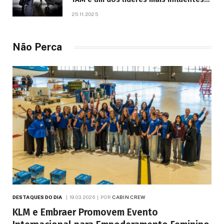
da aviação brasileira, morre aos 67
25.11.2025
anos
Não Perca
DESTAQUES DO DIA
19.03.2026
POR
CABIN CREW
KLM e Embraer Promovem Evento