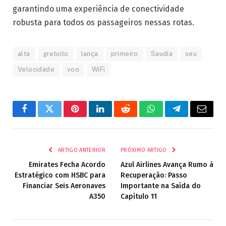
garantindo uma experiência de conectividade
robusta para todos os passageiros nessas rotas.
alta
gratuito
lança
primeiro
Saudia
seu
Velocidade
voo
WiFi
Facebook
Twitter
Pinterest
LinkedIn
Reddit
WhatsApp
Telegrama
E-
mail
ARTIGO ANTERIOR
PRÓXIMO ARTIGO
Emirates Fecha Acordo
Azul Airlines Avança Rumo à
Estratégico com HSBC para
Recuperação: Passo
Financiar Seis Aeronaves
Importante na Saída do
A350
Capítulo 11