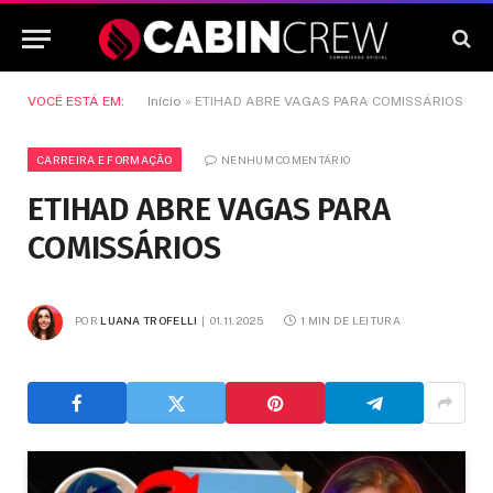
VOCÊ ESTÁ EM:
Início
»
ETIHAD ABRE VAGAS PARA COMISSÁRIOS
CARREIRA E FORMAÇÃO
NENHUM COMENTÁRIO
ETIHAD ABRE VAGAS PARA
COMISSÁRIOS
POR
LUANA TROFELLI
01.11.2025
1 MIN DE LEITURA