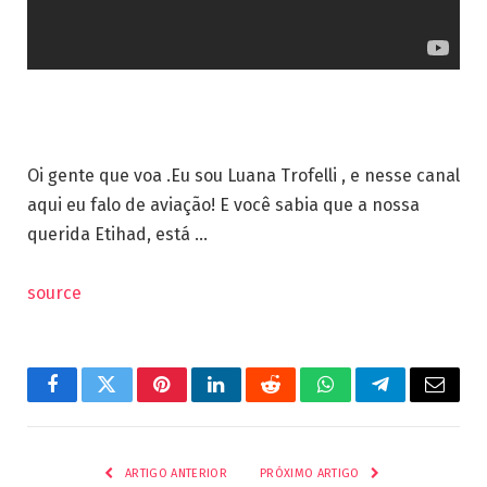
Oi gente que voa .Eu sou Luana Trofelli , e nesse canal
aqui eu falo de aviação! E você sabia que a nossa
querida Etihad, está …
source
Facebook
Twitter
Pinterest
LinkedIn
Reddit
WhatsApp
Telegrama
E-
mail
ARTIGO ANTERIOR
PRÓXIMO ARTIGO