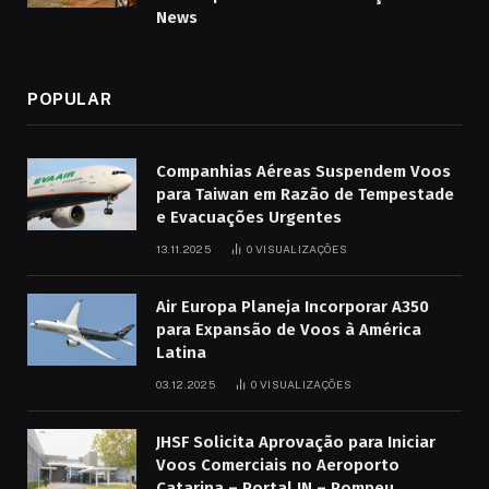
News
POPULAR
Companhias Aéreas Suspendem Voos
para Taiwan em Razão de Tempestade
e Evacuações Urgentes
13.11.2025
0
VISUALIZAÇÕES
Air Europa Planeja Incorporar A350
para Expansão de Voos à América
Latina
03.12.2025
0
VISUALIZAÇÕES
JHSF Solicita Aprovação para Iniciar
Voos Comerciais no Aeroporto
Catarina – Portal IN – Pompeu