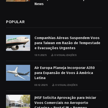
News
POPULAR
Companhias Aéreas Suspendem Voos
para Taiwan em Razão de Tempestade
e Evacuações Urgentes
13.11.2025
0
VISUALIZAÇÕES
Air Europa Planeja Incorporar A350
para Expansão de Voos à América
Latina
03.12.2025
0
VISUALIZAÇÕES
JHSF Solicita Aprovação para Iniciar
Voos Comerciais no Aeroporto
Catarina – Portal IN – Pompeu