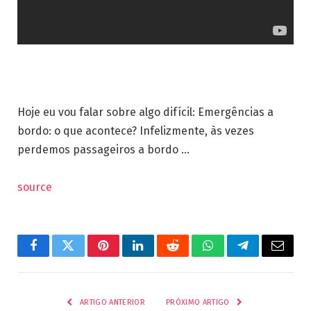
Hoje eu vou falar sobre algo difícil: Emergências a
bordo: o que acontece? Infelizmente, às vezes
perdemos passageiros a bordo …
source
Facebook
Twitter
Pinterest
LinkedIn
Reddit
WhatsApp
Telegrama
E-
mail
ARTIGO ANTERIOR
PRÓXIMO ARTIGO