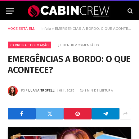
VOCÊ ESTÁ EM:
Início
»
EMERGÊNCIAS A BORDO: O QUE ACONTECE?
CARREIRA E FORMAÇÃO
NENHUM COMENTÁRIO
EMERGÊNCIAS A BORDO: O QUE
ACONTECE?
POR
LUANA TROFELLI
01.11.2025
1 MIN DE LEITURA