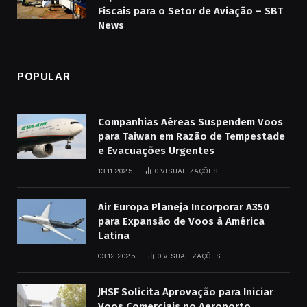
Fiscais para o Setor de Aviação – SBT
News
POPULAR
Companhias Aéreas Suspendem Voos
para Taiwan em Razão de Tempestade
e Evacuações Urgentes
13.11.2025
0
VISUALIZAÇÕES
Air Europa Planeja Incorporar A350
para Expansão de Voos à América
Latina
03.12.2025
0
VISUALIZAÇÕES
JHSF Solicita Aprovação para Iniciar
Voos Comerciais no Aeroporto