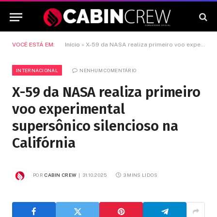
VOCÊ ESTÁ EM:
Início
»
X-59 da NASA realiza primeiro voo experimental supersônico silencioso na Califórnia
INTERNACIONAL
NENHUM COMENTÁRIO
X-59 da NASA realiza primeiro
voo experimental
supersônico silencioso na
Califórnia
POR
CABIN CREW
31.10.2025
3 MINS LIDOS