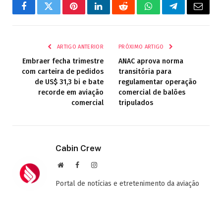
Facebook
Twitter
Pinterest
LinkedIn
Reddit
WhatsApp
Telegrama
E-
mail
ARTIGO ANTERIOR
PRÓXIMO ARTIGO
Embraer fecha trimestre
ANAC aprova norma
com carteira de pedidos
transitória para
de US$ 31,3 bi e bate
regulamentar operação
recorde em aviação
comercial de balões
comercial
tripulados
Cabin Crew
Site
Facebook
Instagram
Portal de notícias e etretenimento da aviação