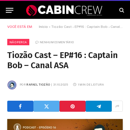
VOCÊ ESTÁ EM:
Início
»
Tiozão Cast – EP#16 : Captain Bob – Canal ASA
NÃO PERCA
NENHUM COMENTÁRIO
Tiozão Cast – EP#16 : Captain
Bob – Canal ASA
POR
RAFAEL TIOZÃO
31.10.2025
1 MIN DE LEITURA