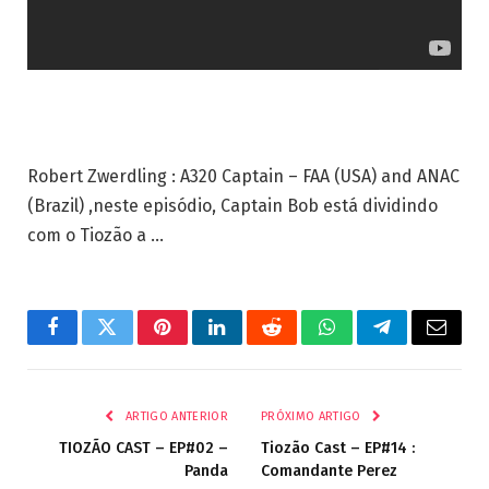
Robert Zwerdling : A320 Captain – FAA (USA) and ANAC
(Brazil) ,neste episódio, Captain Bob está dividindo
com o Tiozão a …
Facebook
Twitter
Pinterest
LinkedIn
Reddit
WhatsApp
Telegrama
E-
mail
ARTIGO ANTERIOR
PRÓXIMO ARTIGO
TIOZÃO CAST – EP#02 –
Tiozão Cast – EP#14 :
Panda
Comandante Perez