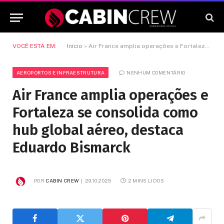
VOCÊ ESTÁ EM:
Início
»
Air France amplia operações e Fortaleza se consolida como hub global aéreo, destaca Eduardo Bismarck
AEROPORTOS E INFRAESTRUTURA
NENHUM COMENTÁRIO
Air France amplia operações e
Fortaleza se consolida como
hub global aéreo, destaca
Eduardo Bismarck
POR
CABIN CREW
29.10.2025
2 MINS LIDOS