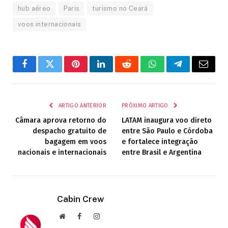
hub aéreo
Paris
turismo no Ceará
voos internacionais
Facebook
Twitter
Pinterest
LinkedIn
Reddit
WhatsApp
Telegrama
E-
mail
ARTIGO ANTERIOR
PRÓXIMO ARTIGO
Câmara aprova retorno do
LATAM inaugura voo direto
despacho gratuito de
entre São Paulo e Córdoba
bagagem em voos
e fortalece integração
nacionais e internacionais
entre Brasil e Argentina
Cabin Crew
Site
Facebook
Instagram