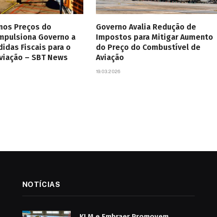
 nos Preços do
Governo Avalia Redução de
Impulsiona Governo a
Impostos para Mitigar Aumento
didas Fiscais para o
do Preço do Combustível de
Aviação – SBT News
Aviação
19.03.2026
NOTÍCIAS
KLM e Embraer Promovem