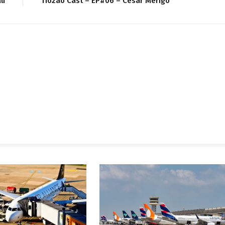
li
Tiozão Cast – EP#06 – Cesar Merigo