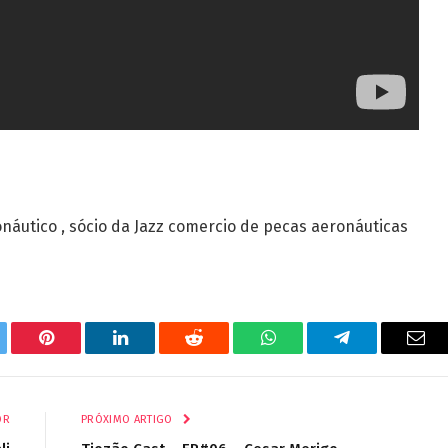
náutico , sócio da Jazz comercio de pecas aeronáuticas
tter
Pinterest
LinkedIn
Reddit
WhatsApp
Telegrama
E-
mail
OR
PRÓXIMO ARTIGO