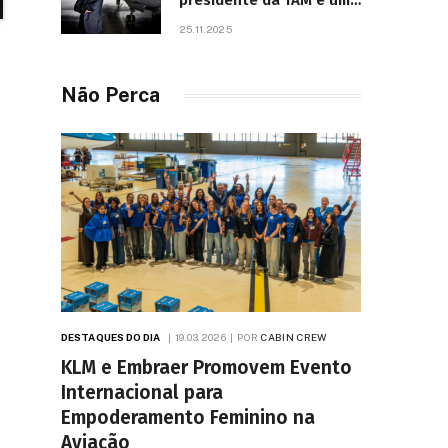
presidente da TAM e um
dos líderes mais
25.11.2025
influentes da aviação
brasileira, morre aos 67
anos
Não Perca
DESTAQUES DO DIA
19.03.2026
POR
CABIN CREW
KLM e Embraer Promovem Evento
Internacional para
Empoderamento Feminino na
Aviação