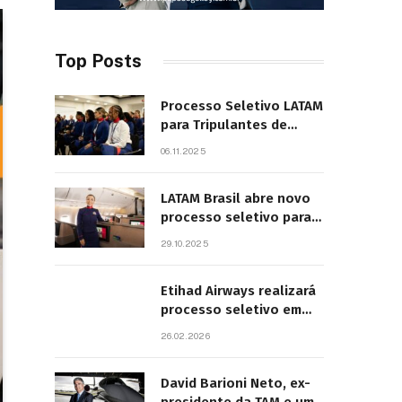
Top Posts
Processo Seletivo LATAM
para Tripulantes de
Cabine 2025. Principais
06.11.2025
Pontos do Edital
LATAM Brasil abre novo
processo seletivo para
tripulantes com início
29.10.2025
previsto em 2026
Etihad Airways realizará
processo seletivo em
São Paulo
26.02.2026
David Barioni Neto, ex-