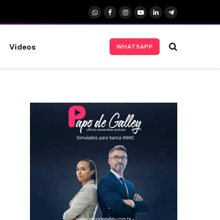
WhatsApp
Facebook
Instagram
YouTube
LinkedIn
Telegrama
Videos
WHATSAPP