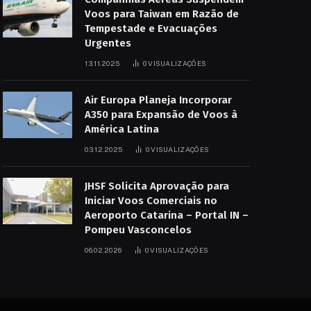
Voos para Taiwan em Razão de
Tempestade e Evacuações
Urgentes
13.11.2025
0
VISUALIZAÇÕES
Air Europa Planeja Incorporar
A350 para Expansão de Voos à
América Latina
03.12.2025
0
VISUALIZAÇÕES
JHSF Solicita Aprovação para
Iniciar Voos Comerciais no
Aeroporto Catarina – Portal IN –
Pompeu Vasconcelos
06.02.2026
0
VISUALIZAÇÕES