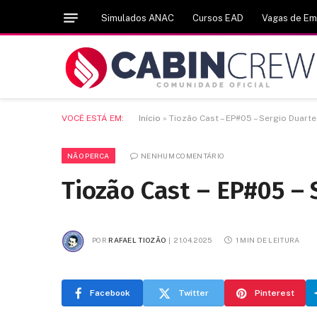
Simulados ANAC
Cursos EAD
Vagas de E
VOCÊ ESTÁ EM:
Início
»
Tiozão Cast – EP#05 – Sergio Duarte
NÃO PERCA
NENHUM COMENTÁRIO
Tiozão Cast – EP#05 – 
POR
RAFAEL TIOZÃO
21.04.2025
1 MIN DE LEITURA
Facebook
Twitter
Pinterest