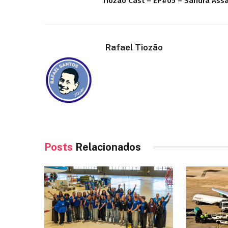
Tiozão Cast – EP#05 – Sandra Assa
Rafael Tiozão
Posts
Relacionados