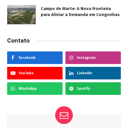
Campo de Marte: A Nova Fronteira
para Aliviar a Demanda em Congonhas
Contato
Facebook
Instagram
YouTube
LinkedIn
WhatsApp
Spotify