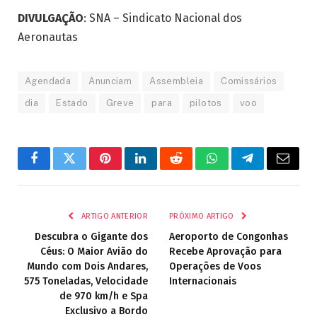
DIVULGAÇÃO
: SNA – Sindicato Nacional dos
Aeronautas
Agendada
Anunciam
Assembleia
Comissários
dia
Estado
Greve
para
pilotos
voo
Facebook
Twitter
Pinterest
LinkedIn
Reddit
WhatsApp
Telegrama
E-
mail
ARTIGO ANTERIOR
PRÓXIMO ARTIGO
Descubra o Gigante dos
Aeroporto de Congonhas
Céus: O Maior Avião do
Recebe Aprovação para
Mundo com Dois Andares,
Operações de Voos
575 Toneladas, Velocidade
Internacionais
de 970 km/h e Spa
Exclusivo a Bordo