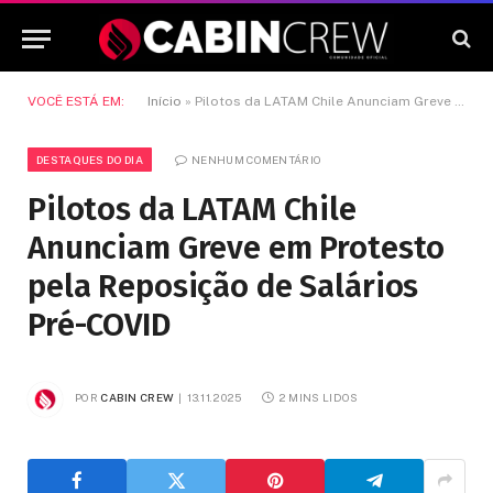
VOCÊ ESTÁ EM:
Início
»
Pilotos da LATAM Chile Anunciam Greve em Protesto pela Reposição de Salários Pré-COVID
DESTAQUES DO DIA
NENHUM COMENTÁRIO
Pilotos da LATAM Chile
Anunciam Greve em Protesto
pela Reposição de Salários
Pré-COVID
POR
CABIN CREW
13.11.2025
2 MINS LIDOS