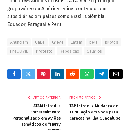
com a TAM Airlines do Brasil. A LATAM é o principal
grupo aéreo da América Latina, contando com
subsidiárias em países como Brasil, Colômbia,
Equador, Paraguai e Peru.
Anunciam
Chile
Greve
Latam
pela
pilotos
PréCOVID
Protesto
Reposição
Salários
Facebook
Twitter
Pinterest
LinkedIn
Reddit
WhatsApp
Telegrama
E-
mail
ARTIGO ANTERIOR
PRÓXIMO ARTIGO
LATAM Introduz
TAP Introduz Mudança de
Entretenimento
Tripulação em Voos para
Personalizado em Aviões
Caracas na Ilha Guadalupe
Temáticos de “Harry